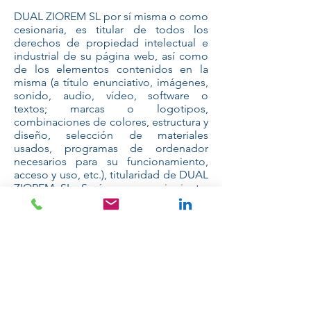
DUAL ZIOREM SL por sí misma o como
cesionaria, es titular de todos los
derechos de propiedad intelectual e
industrial de su página web, así como
de los elementos contenidos en la
misma (a título enunciativo, imágenes,
sonido, audio, vídeo, software o
textos; marcas o logotipos,
combinaciones de colores, estructura y
diseño, selección de materiales
usados, programas de ordenador
necesarios para su funcionamiento,
acceso y uso, etc.), titularidad de DUAL
ZIOREM SL. Serán, por consiguiente,
obras protegidas como propiedad
intelectual por el ordenamiento
jurídico español, siéndoles aplicables
tanto la normativa española y
comunitaria en este campo, como los
tratados internacionales relativos a la
materia y suscritos por España.
Todos los derechos reservados. En
virtud de lo dispuesto en la Ley de